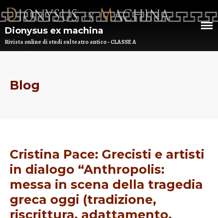
Dionysus ex machina
Rivista online di studi sul teatro antico - CLASSE A
Blog
HOME
CHI SIAMO
DEM NUMERO 16 – ANNO 2025
BIBLIOTECA DI DEM
Cristina Pace: Grecisti e artisti
ARCHIVIO
in dialogo “Anthropolis:
messa in scena della tragedia
greca oggi (tradizione,
riscrittura, adattamento,