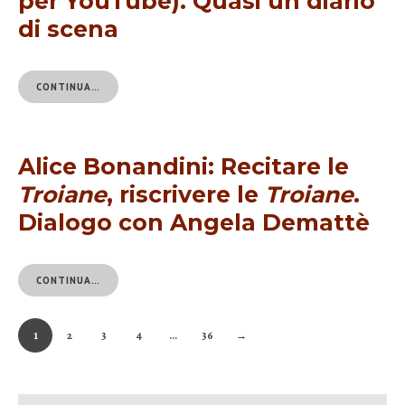
per YouTube). Quasi un diario
di scena
CONTINUA…
Alice Bonandini: Recitare le
Troiane
, riscrivere le
Troiane
.
Dialogo con Angela Demattè
CONTINUA…
1
2
3
4
…
36
→