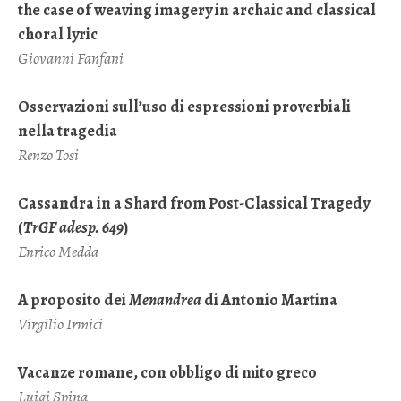
the case of weaving imagery in archaic and classical
choral lyric
Giovanni Fanfani
Osservazioni sull’uso di espressioni proverbiali
nella tragedia
Renzo Tosi
Cassandra in a Shard from Post-Classical Tragedy
(
TrGF adesp. 649
)
Enrico Medda
A proposito dei
Menandrea
di Antonio Martina
Virgilio Irmici
Vacanze romane, con obbligo di mito greco
Luigi Spina