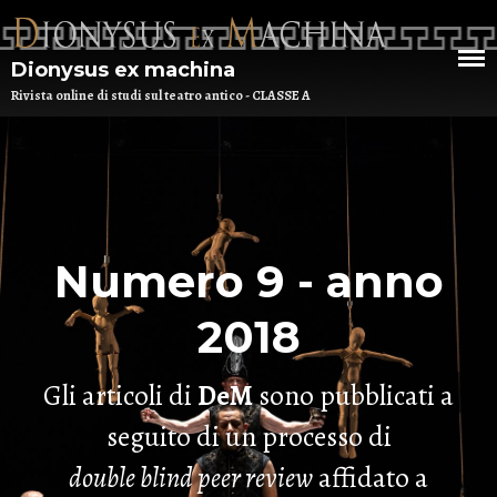
Dionysus ex machina
Rivista online di studi sul teatro antico - CLASSE A
HOME
CHI SIAMO
Numero 9 - anno
DEM NUMERO 16 – ANNO 2025
BIBLIOTECA DI DEM
2018
ARCHIVIO
Gli articoli di
DeM
sono pubblicati a
seguito di un processo di
double blind peer review
affidato a