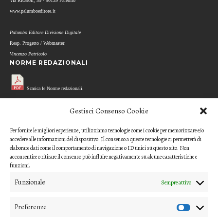
Via Ricasoli, 59 - 90139 Palermo
www.palumboeditore.it
Palumbo Editore Divisione Digitale
Resp. Progetto / Webmaster:
Vincenzo Patricolo
NORME REDAZIONALI
Scarica le Norme redazionali.
MODELLO REFEREE
Gestisci Consenso Cookie
Per fornire le migliori esperienze, utilizziamo tecnologie come i cookie per memorizzare e/o
Scarica il questionario di valutazione
accedere alle informazioni del dispositivo. Il consenso a queste tecnologie ci permetterà di
(modello per i referee)
elaborare dati come il comportamento di navigazione o ID unici su questo sito. Non
acconsentire o ritirare il consenso può influire negativamente su alcune caratteristiche e
CODICE ETICO
funzioni.
Funzionale
Sempre attivo
Scarica il Codice Etico
Preferenze
COME INVIARE UN CONTRIBUTO