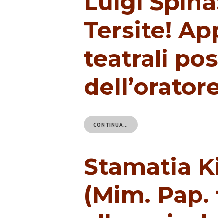
Luigi Spina:
Tersite! Ap
teatrali p
dell’orator
CONTINUA…
Stamatia Ki
(Mim. Pap. 