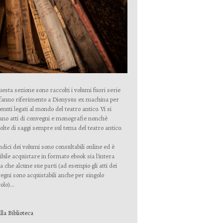
uesta sezione sono raccolti i volumi fuori serie
fanno riferimento a Dionysus ex machina per
enuti legati al mondo del teatro antico. Vi si
ano atti di convegni e monografie nonchè
olte di saggi sempre sul tema del teatro antico.
indici dei volumi sono consultabili online ed è
ibile acquistare in formato ebook sia l'intera
a che alcune sue parti (ad esempio gli atti dei
egni sono acquistabili anche per singolo
olo)...
lla Biblioteca