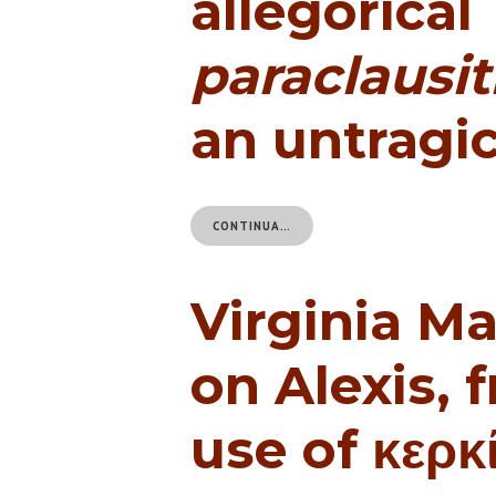
allegorical
paraclausi
an untragi
CONTINUA…
Virginia Ma
on Alexis, 
use of κερκ