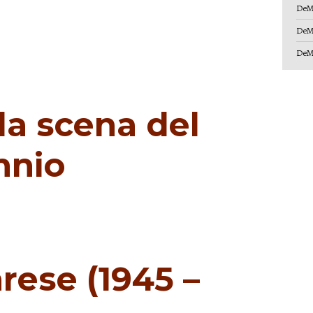
DeM
DeM
DeM
la scena del
nnio
rese (1945 –