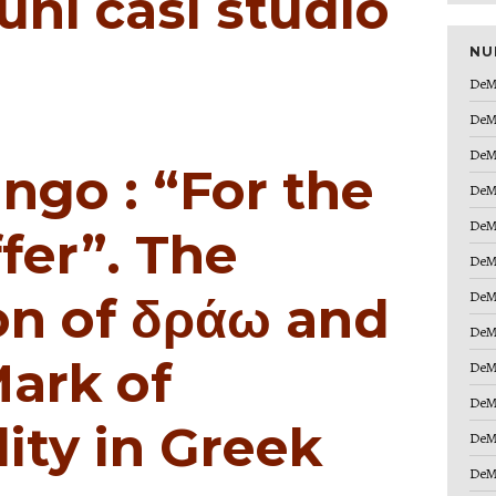
cuni casi studio
NU
DeM
DeM
DeM
ngo : “For the
DeM
DeM
fer”. The
DeM
DeM
n of δράω and
DeM
ark of
DeM
DeM
ity in Greek
DeM
DeM