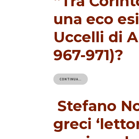
“Tra Corint
una eco es
Uccelli di A
967-971)?
CONTINUA…
Stefano Nove
greci ‘letto