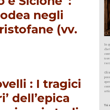
o e Sicione”:
iodea negli
ristofane (vv.
In q
che 
cont
trov
racc
Gli 
poss
lli : I tragici
oper
conv
artic
ri’ dell’epica
Vai a