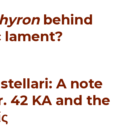
thyron
behind
c lament?
stellari: A note
fr. 42 KA and the
ίς