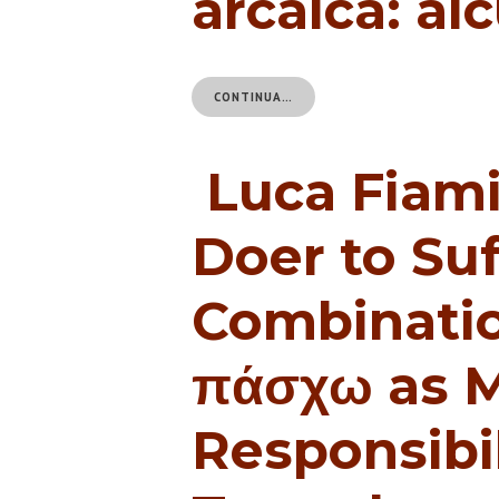
arcaica: al
CONTINUA…
Luca Fiami
Doer to Suf
Combinatio
πάσχω as M
Responsibil