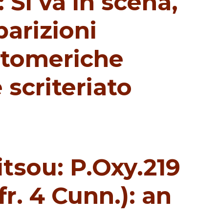
 Si va in scena,
parizioni
ostomeriche
e scriteriato
tsou: P.Oxy.219
fr. 4 Cunn.): an