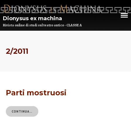
Dionysus ex machina
Rivista online di studi sul teatro antico - CLASSE A
HOME
2/2011
CHI SIAMO
DEM NUMERO 16 – ANNO 2025
BIBLIOTECA DI DEM
Parti mostruosi
ARCHIVIO
CONTINUA…