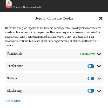
Scarica le Norme redazionali.
MODELLO REFEREE
Gestisci Consenso Cookie
Per fornire le migliori esperienze, utilizziamo tecnologie come i cookie per memorizzare e/o
Scarica il questionario di valutazione
accedere alle informazioni del dispositivo. Il consenso a queste tecnologie ci permetterà di
(modello per i referee)
elaborare dati come il comportamento di navigazione o ID unici su questo sito. Non
acconsentire o ritirare il consenso può influire negativamente su alcune caratteristiche e
CODICE ETICO
funzioni.
Funzionale
Sempre attivo
Scarica il Codice Etico
Preferenze
COME INVIARE UN CONTRIBUTO
Gli articoli o i contributi da proporre devono essere inviati ai
Statistiche
direttori della rivista
Marketing
(nipico47@gmail.com; angela.andrisano@unife.it)
Gestisci servizi
e alla
segreteria di redazione
(virginia.mastellari@unipv.it)