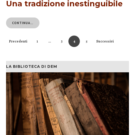
Una tradizione inestinguibile
CONTINUA…
Precedenti
1
…
3
4
5
Successivi
LA BIBLIOTECA DI DEM