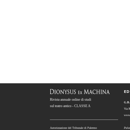
ED
Rivista annuale online di studi
G.B.
sul teatro antico - CLASSE A
Via 
www.
Autorizzazione del Tribunale di Palermo
Palu