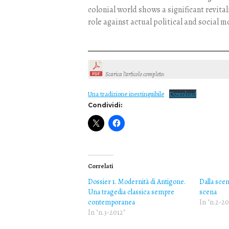
colonial world shows a significant revita
role against actual political and social m
Scarica l’articolo completo
:
Una tradizione inestinguibile
Download
Condividi:
Correlati
Dossier 1. Modernità di Antigone.
Dalla scena
Una tragedia classica sempre
scena
contemporanea
In "n.2-20
In "n.3-2012"