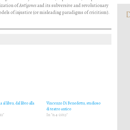
lization of
Antigones
and its subversive and revolutionary
odels of injustice (or misleading paradigms of cricitism).
 al libro, dal libro alla
Vincenzo Di Benedetto, studioso
di teatro antico
11"
In "n.4-2013"