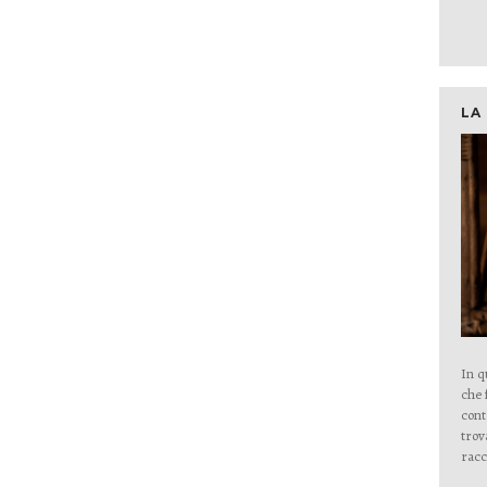
LA
In q
che 
cont
trov
racc