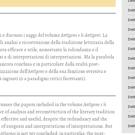
DeM
DeM
DeM
DeM
ti e discussi i saggi del volume
Antigone e le Antigoni
. La
DeM
i analisi e ricostruzione della tradizione letteraria della
DeM
ora efficace e utile, nonostante la ridondanza e il
si e di interpretazioni di interpretazioni. Ma la parabola
DeM
è ancora conclusa e in particolare dalla realtà post-
DeM
izzazione dell’
Antigone
e della sua funzione eversiva e
DeM
 ingiusti (o a paradigmi critici fuorvianti).
DeM
DeM
scusses the papers included in the volume
Antigone e le
DeM
ve of analysis and reconstruction of the literary tradition
DeM
ll effective and useful, despite the redundancy and the
s of exegesis and interpretations of interpretations. But
DeM
ntigones
is not yet concluded; in particular, the post-