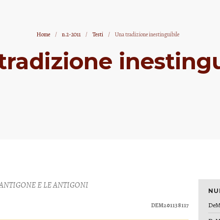
Home
/
n.2-2011
/
Testi
/
Una tradizione inestinguibile
tradizione inestingu
 ANTIGONE E LE ANTIGONI
NU
DeM
DEM201138117