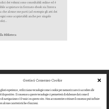
indici dei volumi sono consultabili online ed è
ibile acquistare in formato ebook sia l'intera
a che alcune sue parti (ad esempio gli atti dei
egni sono acquistabili anche per singolo
olo)...
lla Biblioteca
COME INVIARE UN
Gestisci Consenso Cookie
CONTRIBUTO
migliori esperienze, utilizziamo tecnologie come i cookie per memorizzare e/o accedere alle
Gli articoli o i contributi da proporre devono
l dispositivo. Il consenso a queste tecnologie ci permetterà di elaborare dati come il
essere inviati ai
i navigazione o ID unici su questo sito. Non acconsentire o ritirare il consenso può influire
u alcune caratteristiche e funzioni.
direttori della rivista