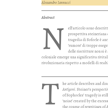
Alessandro Iannucci
Abstract
N
ell’articolo sono descrit
prospettiva steineriana d
tragedia di Sofocle è anc
‘rumore’ di troppe esege
delle riscritture non si 
coloniale emerge una significativa rivital
rivoluzionaria rispetto a modelli di realtà
T
he article describes and di
Antigoni
. Steiner’s perspecti
of Sophocles’ tragedy is sti
‘noise’ created by the exces
the course of rewritings of
A