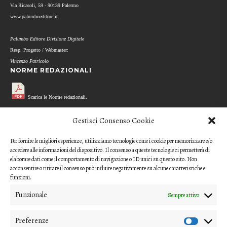
Via Ricasoli, 59 - 90139 Palermo
www.palumboeditore.it
Palumbo Editore Divisione Digitale
Resp. Progetto / Webmaster:
Vincenzo Patricolo
NORME REDAZIONALI
Scarica le Norme redazionali.
MODELLO REFEREE
Gestisci Consenso Cookie
Per fornire le migliori esperienze, utilizziamo tecnologie come i cookie per memorizzare e/o
Scarica il questionario di valutazione
accedere alle informazioni del dispositivo. Il consenso a queste tecnologie ci permetterà di
(modello per i referee)
elaborare dati come il comportamento di navigazione o ID unici su questo sito. Non
acconsentire o ritirare il consenso può influire negativamente su alcune caratteristiche e
CODICE ETICO
funzioni.
Funzionale
Sempre attivo
Scarica il Codice Etico
Preferenze
COME INVIARE UN CONTRIBUTO