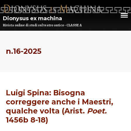
Dionysus ex machina
Rivista online di studi sul teatro antico - CLASSE A
HOME
n.16-2025
CHI SIAMO
DEM NUMERO 16 – ANNO 2025
BIBLIOTECA DI DEM
Luigi Spina: Bisogna
ARCHIVIO
correggere anche i Maestri,
qualche volta (Arist.
Poet.
1456b 8-18)