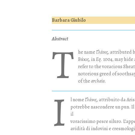
Barbara Giubilo
Abstract
T
he name Γλάνις, attributed b
Βάκις, in
Eq
. 1004, may hide 
refer to the voracious Sheat
notorious greed of soothsa
of the
archaia
.
I
l nome Γλάνις, attribuito da Ari
potrebbe nascondere un pun. Il t
il
voracissimo pesce siluro. L’app
avidità di indovini e cresmologi