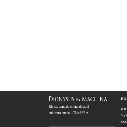
ED
Rivista annuale online di studi
G.B.
sul teatro antico - CLASSE A
Via 
www.