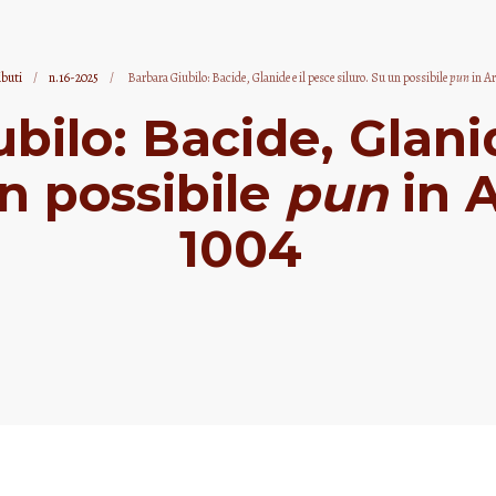
ibuti
/
n.16-2025
/
Barbara Giubilo: Bacide, Glanide e il pesce siluro. Su un possibile
pun
in Ar
bilo: Bacide, Glanid
un possibile
pun
in 
1004