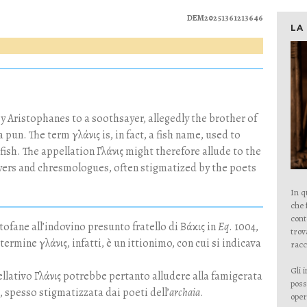
DEM20251361213646
LA
y Aristophanes to a soothsayer, allegedly the brother of
a pun. The term γλάνις is, in fact, a fish name, used to
fish. The appellation Γλάνις might therefore allude to the
yers and chresmologues, often stigmatized by the poets
In q
che 
cont
stofane all’indovino presunto fratello di Βάκις in
Eq
. 1004,
trov
ermine γλάνις, infatti, è un ittionimo, con cui si indicava
racc
Gli 
ellativo Γλάνις potrebbe pertanto alludere alla famigerata
poss
, spesso stigmatizzata dai poeti dell’
archaia
.
oper