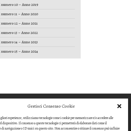
 numero 10 – Anno 2019
 numero 11 – Anno 2020
 numero 12 – Anno 2021
 numero 13 – Anno 2022
 numero 14 – Anno 2023
 numero 15 – Anno 2024
COME INVIARE UN
Gestisci Consenso Cookie
CONTRIBUTO
migliori esperienze, utilizziamo tecnologie come i cookie per memorizzare e/o accedere alle
Gli articoli o i contributi da proporre devono
l dispositivo. Il consenso a queste tecnologie ci permetterà di elaborare dati come il
essere inviati ai
i navigazione o ID unici su questo sito. Non acconsentire o ritirare il consenso può influire