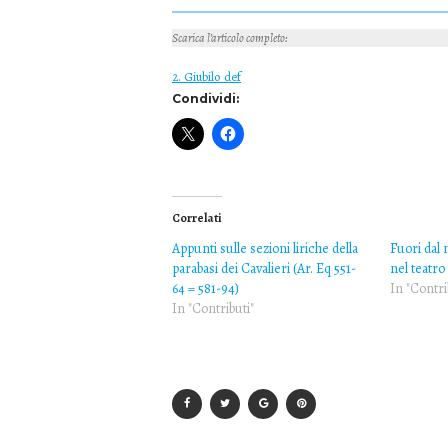
Scarica l’articolo completo
:
2. Giubilo_def
Condividi:
Correlati
Appunti sulle sezioni liriche della
Fuori dal 
parabasi dei Cavalieri (Ar. Eq 551-
nel teatro 
64 = 581-94)
In "Contri
In "Contributi"