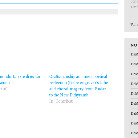
conv
artic
Vai a
NU
DeM
DeM
DeM
mondo. La rete di ἀτοπία
Craftsmanship and meta poetical
attico
reflection (I): the engraver’s lathe
DeM
buti"
and choral imagery from Pindar
DeM
to the New Dithyramb
In "Contributi"
DeM
DeM
DeM
DeM