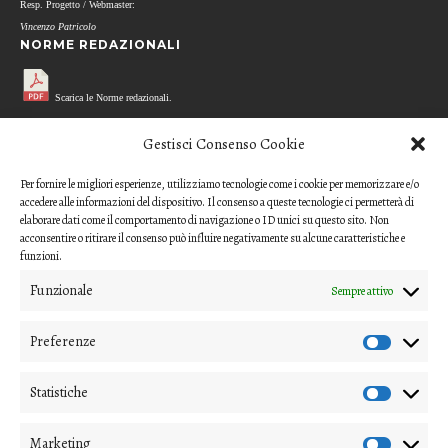
Resp. Progetto / Webmaster:
Vincenzo Patricolo
NORME REDAZIONALI
Scarica le Norme redazionali.
MODELLO REFEREE
Gestisci Consenso Cookie
Per fornire le migliori esperienze, utilizziamo tecnologie come i cookie per memorizzare e/o
Scarica il questionario di valutazione
accedere alle informazioni del dispositivo. Il consenso a queste tecnologie ci permetterà di
(modello per i referee)
elaborare dati come il comportamento di navigazione o ID unici su questo sito. Non
acconsentire o ritirare il consenso può influire negativamente su alcune caratteristiche e
CODICE ETICO
funzioni.
Funzionale
Sempre attivo
Scarica il Codice Etico
Preferenze
COME INVIARE UN CONTRIBUTO
Gli articoli o i contributi da proporre devono essere inviati ai
Statistiche
direttori della rivista
Marketing