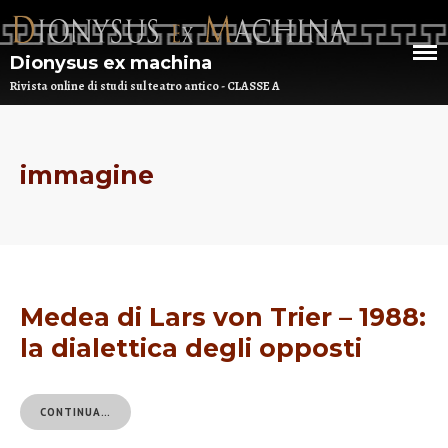
Dionysus ex machina
Rivista online di studi sul teatro antico - CLASSE A
HOME
CHI SIAMO
immagine
DEM NUMERO 16 – ANNO 2025
BIBLIOTECA DI DEM
ARCHIVIO
Medea di Lars von Trier – 1988:
la dialettica degli opposti
CONTINUA…