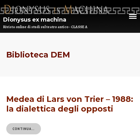
Dionysus ex machina
Rivista online di studi sul teatro antico - CLASSE A
Biblioteca DEM
HOME
CHI SIAMO
DEM NUMERO 16 – ANNO 2025
BIBLIOTECA DI DEM
Medea di Lars von Trier – 1988:
ARCHIVIO
la dialettica degli opposti
CONTINUA…