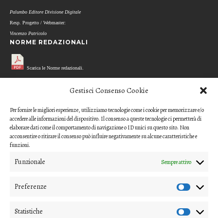
Palumbo Editore Divisione Digitale
Resp. Progetto / Webmaster:
Vincenzo Patricolo
NORME REDAZIONALI
Scarica le Norme redazionali.
MODELLO REFEREE
Gestisci Consenso Cookie
Per fornire le migliori esperienze, utilizziamo tecnologie come i cookie per memorizzare e/o
Scarica il questionario di valutazione
accedere alle informazioni del dispositivo. Il consenso a queste tecnologie ci permetterà di
(modello per i referee)
elaborare dati come il comportamento di navigazione o ID unici su questo sito. Non
acconsentire o ritirare il consenso può influire negativamente su alcune caratteristiche e
CODICE ETICO
funzioni.
Funzionale
Sempre attivo
Scarica il Codice Etico
Preferenze
COME INVIARE UN CONTRIBUTO
Gli articoli o i contributi da proporre devono essere inviati ai
Statistiche