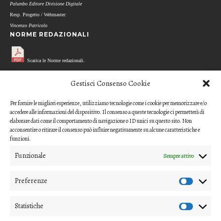
Palumbo Editore Divisione Digitale
Resp. Progetto / Webmaster:
Vincenzo Patricolo
NORME REDAZIONALI
Scarica le Norme redazionali.
MODELLO REFEREE
Gestisci Consenso Cookie
Per fornire le migliori esperienze, utilizziamo tecnologie come i cookie per memorizzare e/o
Scarica il questionario di valutazione
accedere alle informazioni del dispositivo. Il consenso a queste tecnologie ci permetterà di
(modello per i referee)
elaborare dati come il comportamento di navigazione o ID unici su questo sito. Non
acconsentire o ritirare il consenso può influire negativamente su alcune caratteristiche e
CODICE ETICO
funzioni.
Funzionale
Sempre attivo
Scarica il Codice Etico
Preferenze
COME INVIARE UN CONTRIBUTO
Gli articoli o i contributi da proporre devono essere inviati ai
Statistiche