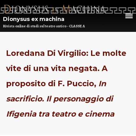
Dionysus ex machina
Rivista online di studi sul teatro antico - CLASSE A
HOME
Loredana Di Virgilio: Le molte
CHI SIAMO
vite di una vita negata. A
DEM NUMERO 16 – ANNO 2025
BIBLIOTECA DI DEM
proposito di F. Puccio,
In
ARCHIVIO
sacrificio. Il personaggio di
Ifigenia tra teatro e cinema