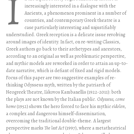
I
increasingly interested in a dialogue with the
Ancients, a phenomenon prominent in a number of
countries, and contemporary Greek theatre is a
case particularly interesting and unjustifiably
understudied. Greek reception is a delicate issue revolving
around images of identity. In fact, on re-writing Classics,
Greek authors go back to their archetypes and ancestors,
according to an original as well as problematic perspective,
and mythic models are reworked in order to attain an up-to-
date narrative, which is defiant of fixed and rigid models.
Focus of this paper are two suggestive examples of re-
thinking Odysseus myth, written by the patriarch of
Neogreek Theatre, Iàkovos Kambanellis (1922-2011): both
the plays are not known by the Italian public.
Odysseus, come
home
(1952) shows the hero forced to face his mythic
eidolon
,
a complex and dangerous himself-dissemination,
overcoming the traditional double-theme. A largest
perspective marks
The last Act
(1997), where a metatheatrical