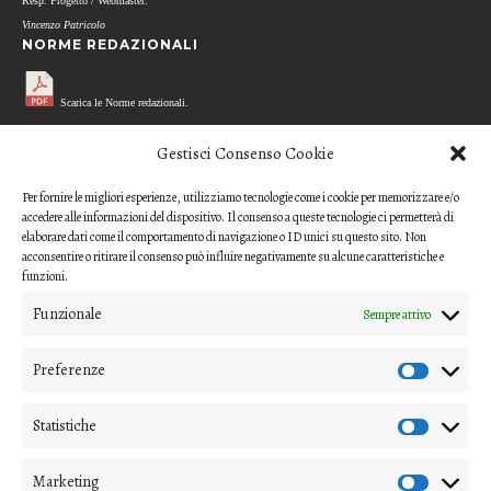
Resp. Progetto / Webmaster:
Vincenzo Patricolo
NORME REDAZIONALI
Scarica le Norme redazionali.
MODELLO REFEREE
Gestisci Consenso Cookie
Per fornire le migliori esperienze, utilizziamo tecnologie come i cookie per memorizzare e/o
Scarica il questionario di valutazione
accedere alle informazioni del dispositivo. Il consenso a queste tecnologie ci permetterà di
(modello per i referee)
elaborare dati come il comportamento di navigazione o ID unici su questo sito. Non
acconsentire o ritirare il consenso può influire negativamente su alcune caratteristiche e
CODICE ETICO
funzioni.
Funzionale
Sempre attivo
Scarica il Codice Etico
Preferenze
COME INVIARE UN CONTRIBUTO
Gli articoli o i contributi da proporre devono essere inviati ai
Statistiche
direttori della rivista
Marketing
(nipico47@gmail.com; angela.andrisano@unife.it)