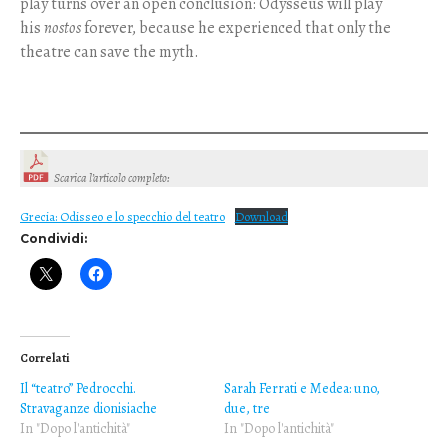
play turns over an open conclusion: Odysseus will play
his
nostos
forever, because he experienced that only the
theatre can save the myth.
Scarica l’articolo completo
:
Grecia: Odisseo e lo specchio del teatro
Download
Condividi:
Correlati
Il “teatro” Pedrocchi.
Sarah Ferrati e Medea: uno,
Stravaganze dionisiache
due, tre
In "Dopo l'antichità"
In "Dopo l'antichità"