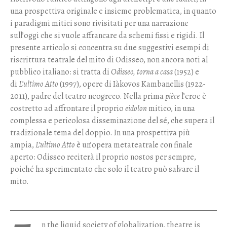
una prospettiva originale e insieme problematica, in quanto
i paradigmi mitici sono rivisitati per una narrazione
sull’oggi che si vuole affrancare da schemi fissi e rigidi. Il
presente articolo si concentra su due suggestivi esempi di
riscrittura teatrale del mito di Odisseo, non ancora noti al
pubblico italiano: si tratta di
Odisseo, torna a casa
(1952) e
di
L’ultimo Atto
(1997), opere di Iàkovos Kambanellis (1922-
2011), padre del teatro neogreco. Nella prima
pièce
l’eroe è
costretto ad affrontare il proprio
eidolon
mitico, in una
complessa e pericolosa disseminazione del sé, che supera il
tradizionale tema del doppio. In una prospettiva più
ampia,
L’ultimo Atto
è un’opera metateatrale con finale
aperto: Odisseo reciterà il proprio nostos per sempre,
poiché ha sperimentato che solo il teatro può salvare il
mito.
n the liquid society of globalization, theatre is