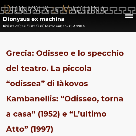
Dionysus ex machina
Rivista online di studi sul teatro antico - CLASSE A
Grecia: Odisseo e lo specchio
HOME
del teatro. La piccola
CHI SIAMO
DEM NUMERO 16 – ANNO 2025
“odissea” di Iàkovos
BIBLIOTECA DI DEM
Kambanellis: “Odisseo, torna
ARCHIVIO
a casa” (1952) e “L’ultimo
Atto” (1997)