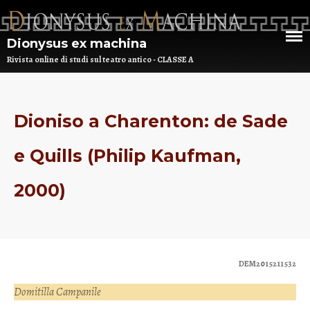
Dionysus ex machina
Rivista online di studi sul teatro antico - CLASSE A
HOME
Dioniso a Charenton: de Sade
CHI SIAMO
e Quills (Philip Kaufman,
DEM NUMERO 16 – ANNO 2025
2000)
BIBLIOTECA DI DEM
ARCHIVIO
DEM2015211532
Domitilla Campanile