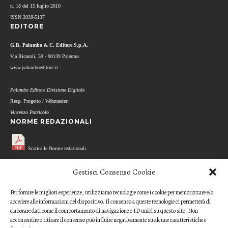
n. 18 del 15 luglio 2010
ISSN 2038-5137
EDITORE
G.B. Palumbo & C. Editore S.p.A.
Via Ricasoli, 59 - 90139 Palermo
www.palumboeditore.it
Palumbo Editore Divisione Digitale
Resp. Progetto / Webmaster:
Vincenzo Patricolo
NORME REDAZIONALI
Scarica le Norme redazionali.
MODELLO REFEREE
Gestisci Consenso Cookie
Per fornire le migliori esperienze, utilizziamo tecnologie come i cookie per memorizzare e/o
Scarica il questionario di valutazione
accedere alle informazioni del dispositivo. Il consenso a queste tecnologie ci permetterà di
(modello per i referee)
elaborare dati come il comportamento di navigazione o ID unici su questo sito. Non
acconsentire o ritirare il consenso può influire negativamente su alcune caratteristiche e
CODICE ETICO