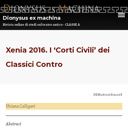
Dionysus ex machina
Rivista online di studi sul teatro antico - CLASSE A
HOME
Xenia 2016. I ‘Corti Civili’ dei
CHI SIAMO
Classici Contro
DEM NUMERO 16 – ANNO 2025
BIBLIOTECA DI DEM
ARCHIVIO
DEM201516842268
Viviana Callegari
Abstract