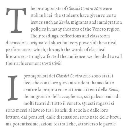
T
he protagonists of
Classici Contro 2016
were
Italian licei: the students have given voice to
issues such as
Xenia
, migrants and immigration
policies in many theatres of the Veneto region.
Their readings, reflections and classroom
discussions originated short but very powerful theatrical
performances which, through the words of classical
literature, strongly affected the audience: we decided to call
their achievement
Corti Civili
.
I
protagonisti dei
Classici Contro 2016
sono stati i
licei che con i loro giovani studenti hanno fatto
sentire la propria voce attorno ai temi della
Xenia
,
dei migranti e dell’accoglienza, sui palcoscenici di
molti teatri di tutto il Veneto. Questi ragazzi si
sono messi al lavoro tra i banchi di scuola e dalle loro
letture, dai pensieri, dalle discussioni sono nate delle brevi,
ma potentissime, azioni teatrali che, attraverso le parole