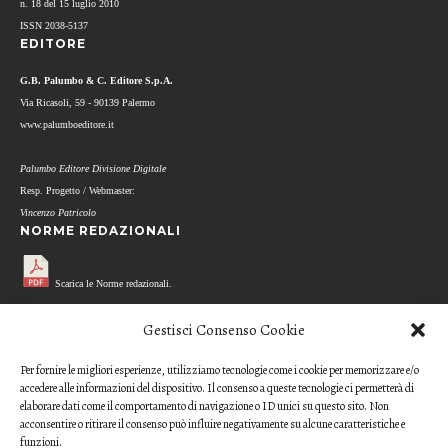
n. 18 del 15 luglio 2010
ISSN 2038-5137
EDITORE
G.B. Palumbo & C. Editore S.p.A.
Via Ricasoli, 59 - 90139 Palermo
www.palumboeditore.it
Palumbo Editore Divisione Digitale
Resp. Progetto / Webmaster:
Vincenzo Patricolo
NORME REDAZIONALI
Scarica le Norme redazionali.
MODELLO REFEREE
Gestisci Consenso Cookie
Per fornire le migliori esperienze, utilizziamo tecnologie come i cookie per memorizzare e/o
Scarica il questionario di valutazione
accedere alle informazioni del dispositivo. Il consenso a queste tecnologie ci permetterà di
(modello per i referee)
elaborare dati come il comportamento di navigazione o ID unici su questo sito. Non
acconsentire o ritirare il consenso può influire negativamente su alcune caratteristiche e
CODICE ETICO
funzioni.