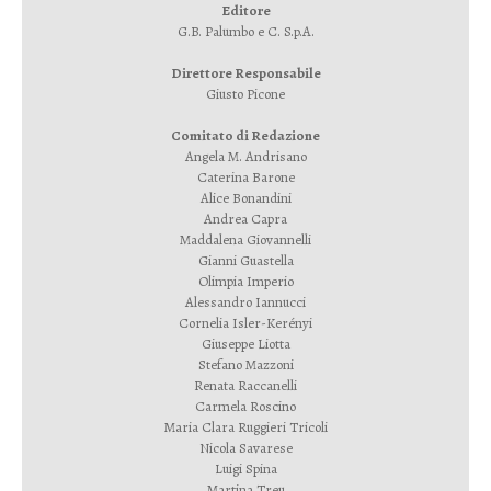
Editore
G.B. Palumbo e C. S.p.A.
Direttore Responsabile
Giusto Picone
Comitato di Redazione
Angela M. Andrisano
Caterina Barone
Alice Bonandini
Andrea Capra
Maddalena Giovannelli
Gianni Guastella
Olimpia Imperio
Alessandro Iannucci
Cornelia Isler-Kerényi
Giuseppe Liotta
Stefano Mazzoni
Renata Raccanelli
Carmela Roscino
Maria Clara Ruggieri Tricoli
Nicola Savarese
Luigi Spina
Martina Treu