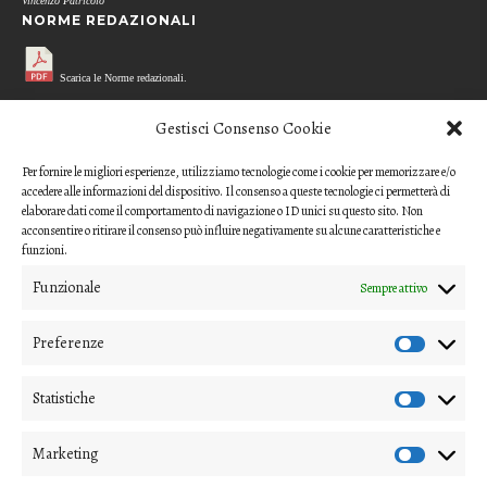
Vincenzo Patricolo
NORME REDAZIONALI
Scarica le Norme redazionali.
MODELLO REFEREE
Gestisci Consenso Cookie
Per fornire le migliori esperienze, utilizziamo tecnologie come i cookie per memorizzare e/o
Scarica il questionario di valutazione
accedere alle informazioni del dispositivo. Il consenso a queste tecnologie ci permetterà di
(modello per i referee)
elaborare dati come il comportamento di navigazione o ID unici su questo sito. Non
acconsentire o ritirare il consenso può influire negativamente su alcune caratteristiche e
CODICE ETICO
funzioni.
Funzionale
Sempre attivo
Scarica il Codice Etico
Preferenze
COME INVIARE UN CONTRIBUTO
Gli articoli o i contributi da proporre devono essere inviati ai
Statistiche
direttori della rivista
Marketing
(nipico47@gmail.com; angela.andrisano@unife.it)