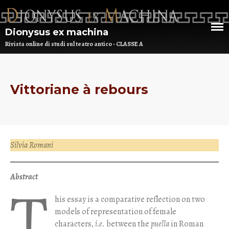
Dionysus ex machina
Rivista online di studi sul teatro antico - CLASSE A
HOME
Vittoriane à rebours
CHI SIAMO
DEM NUMERO 16 – ANNO 2025
Silvia Romani
BIBLIOTECA DI DEM
ARCHIVIO
Abstract
T
his essay is a comparative reflection on two
models of representation of female
characters,
i.e.
between the
puella
in Roman