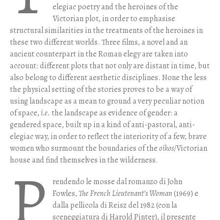
elegiac poetry and the heroines of the
Victorian plot, in order to emphasise
structural similarities in the treatments of the heroines in
these two different worlds. Three films, a novel and an
ancient counterpart in the Roman elegy are taken into
account: different plots that not only are distant in time, but
also belong to different aesthetic disciplines. None the less
the physical setting of the stories proves to be a way of
using landscape as a mean to ground a very peculiar notion
of space,
i.e.
the landscape as evidence of gender: a
gendered space, built up in a kind of anti-pastoral, anti-
elegiac way, in order to reflect the interiority of a few, brave
women who surmount the boundaries of the
oikos
/Victorian
house and find themselves in the wilderness.
P
rendendo le mosse dal romanzo di John
Fowles,
The French Lieutenant’s Woman
(1969) e
dalla pellicola di Reisz del 1982 (con la
sceneggiatura di Harold Pinter), il presente