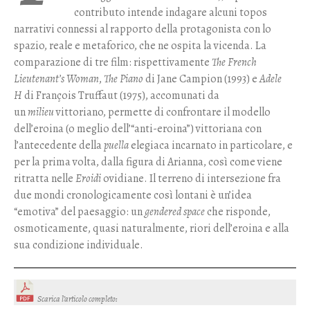
contributo intende indagare alcuni topos
narrativi connessi al rapporto della protagonista con lo
spazio, reale e metaforico, che ne ospita la vicenda. La
comparazione di tre film: rispettivamente
The French
Lieutenant’s Woman
,
The Piano
di Jane Campion (1993) e
Adele
H
di François Truffaut (1975), accomunati da
un
milieu
vittoriano, permette di confrontare il modello
dell’eroina (o meglio dell’“anti-eroina”) vittoriana con
l’antecedente della
puella
elegiaca incarnato in particolare, e
per la prima volta, dalla figura di Arianna, così come viene
ritratta nelle
Eroidi
ovidiane. Il terreno di intersezione fra
due mondi cronologicamente così lontani è un’idea
“emotiva” del paesaggio: un
gendered space
che risponde,
osmoticamente, quasi naturalmente, riori dell’eroina e alla
sua condizione individuale.
Scarica l’articolo completo
: