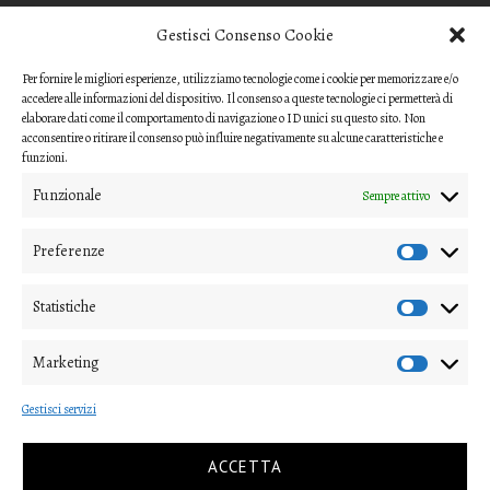
MODELLO REFEREE
Gestisci Consenso Cookie
Per fornire le migliori esperienze, utilizziamo tecnologie come i cookie per memorizzare e/o
Scarica il questionario di valutazione
accedere alle informazioni del dispositivo. Il consenso a queste tecnologie ci permetterà di
(modello per i referee)
elaborare dati come il comportamento di navigazione o ID unici su questo sito. Non
acconsentire o ritirare il consenso può influire negativamente su alcune caratteristiche e
CODICE ETICO
funzioni.
Funzionale
Sempre attivo
Scarica il Codice Etico
Preferenze
COME INVIARE UN CONTRIBUTO
Gli articoli o i contributi da proporre devono essere inviati ai
Statistiche
direttori della rivista
Marketing
(nipico47@gmail.com; angela.andrisano@unife.it)
Gestisci servizi
e alla
segreteria di redazione
(virginia.mastellari@unipv.it)
ACCETTA