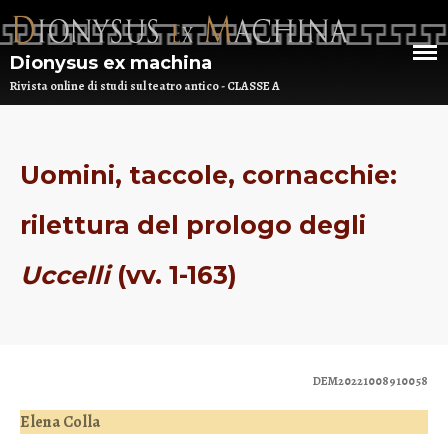
Dionysus ex machina
Rivista online di studi sul teatro antico - CLASSE A
HOME
Uomini, taccole, cornacchie:
CHI SIAMO
rilettura del prologo degli
DEM NUMERO 16 – ANNO 2025
Uccelli
(vv. 1-163)
BIBLIOTECA DI DEM
ARCHIVIO
DEM20221008910058
Elena Colla