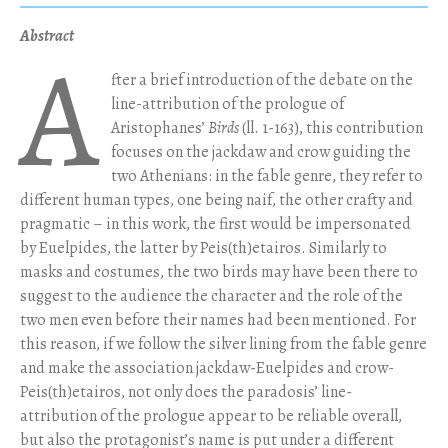
Abstract
A
fter a brief introduction of the debate on the
line-attribution of the prologue of
Aristophanes’
Birds
(ll. 1-163), this contribution
focuses on the jackdaw and crow guiding the
two Athenians: in the fable genre, they refer to
different human types, one being naif, the other crafty and
pragmatic – in this work, the first would be impersonated
by Euelpides, the latter by Peis(th)etairos. Similarly to
masks and costumes, the two birds may have been there to
suggest to the audience the character and the role of the
two men even before their names had been mentioned. For
this reason, if we follow the silver lining from the fable genre
and make the association jackdaw-Euelpides and crow-
Peis(th)etairos, not only does the paradosis’ line-
attribution of the prologue appear to be reliable overall,
but also the protagonist’s name is put under a different