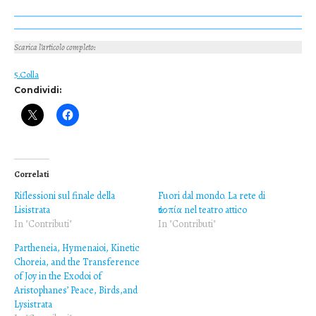
Scarica l’articolo completo
:
5.Colla
Condividi:
Correlati
Riflessioni sul finale della
Fuori dal mondo. La rete di
Lisistrata
ἀτοπία nel teatro attico
In "Contributi"
In "Contributi"
Partheneia, Hymenaioi, Kinetic
Choreia, and the Transference
of Joy in the Exodoi of
Aristophanes’ Peace, Birds,and
Lysistrata