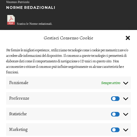
Vincenzo Patricolo
NORME REDAZIONALI
Scarica le Norme redazionali.
MODELLO REFEREE
Gestisci Consenso Cookie
Per fornire le migliori esperienze, utilizziamo tecnologie come i cookie per memorizzare e/o
Scarica il questionario di valutazione
accedere alle informazioni del dispositivo. Il consenso a queste tecnologie ci permetterà di
(modello per i referee)
elaborare dati come il comportamento di navigazione o ID unici su questo sito. Non
acconsentire o ritirare il consenso può influire negativamente su alcune caratteristiche e
CODICE ETICO
funzioni.
Funzionale
Sempre attivo
Scarica il Codice Etico
Preferenze
COME INVIARE UN CONTRIBUTO
Gli articoli o i contributi da proporre devono essere inviati ai
Statistiche
direttori della rivista
Marketing
(nipico47@gmail.com; angela.andrisano@unife.it)