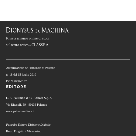
Rivista annuale online di studi
sul teatro antico - CLASSE A
Autorizzazione del Tribunale di Palermo
n. 18 del 15 luglio 2010
ISSN 2038-5137
EDITORE
G.B. Palumbo & C. Editore S.p.A.
Via Ricasoli, 59 - 90139 Palermo
www.palumboeditore.it
Palumbo Editore Divisione Digitale
Resp. Progetto / Webmaster: