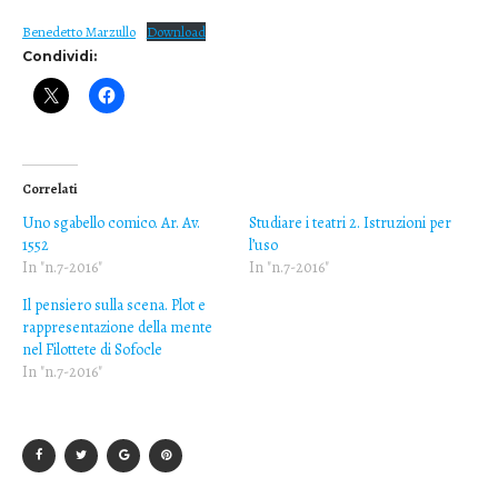
Benedetto Marzullo
Download
Condividi:
Correlati
Uno sgabello comico. Ar. Av.
Studiare i teatri 2. Istruzioni per
1552
l’uso
In "n.7-2016"
In "n.7-2016"
Il pensiero sulla scena. Plot e
rappresentazione della mente
nel Filottete di Sofocle
In "n.7-2016"