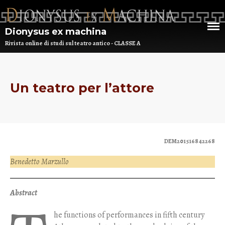
Dionysus ex machina
Rivista online di studi sul teatro antico - CLASSE A
HOME
Un teatro per l’attore
CHI SIAMO
DEM NUMERO 16 – ANNO 2025
BIBLIOTECA DI DEM
DEM201516842268
Benedetto Marzullo
ARCHIVIO
Abstract
he functions of performances in fifth century