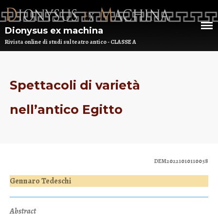
Dionysus ex machina
Rivista online di studi sul teatro antico - CLASSE A
HOME
Spettacoli di varietà
CHI SIAMO
nell’antico Egitto
DEM NUMERO 16 – ANNO 2025
BIBLIOTECA DI DEM
ARCHIVIO
DEM20221010110058
Gennaro Tedeschi
Abstract