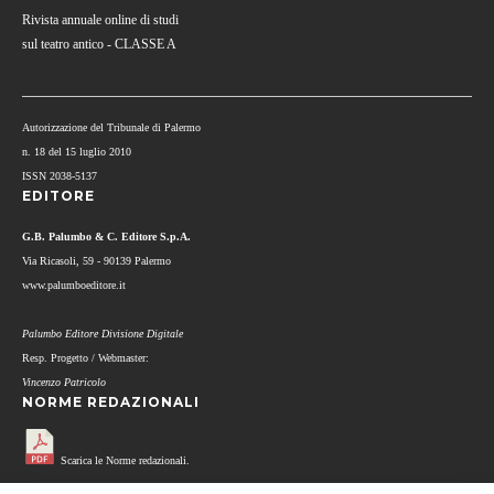
Rivista annuale online di studi
sul teatro antico - CLASSE A
Autorizzazione del Tribunale di Palermo
n. 18 del 15 luglio 2010
ISSN 2038-5137
EDITORE
G.B. Palumbo & C. Editore S.p.A.
Via Ricasoli, 59 - 90139 Palermo
www.palumboeditore.it
Palumbo Editore Divisione Digitale
Resp. Progetto / Webmaster:
Vincenzo Patricolo
NORME REDAZIONALI
Scarica le Norme redazionali.