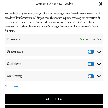
MODELLO REFEREE
Gestisci Consenso Cookie
Per fornire le migliori esperienze, utilizziamo tecnologie come i cookie per memorizzare e/o
Scarica il questionario di valutazione
accedere alle informazioni del dispositivo. Il consenso a queste tecnologie ci permetterà di
(modello per i referee)
elaborare dati come il comportamento di navigazione o ID unici su questo sito. Non
acconsentire o ritirare il consenso può influire negativamente su alcune caratteristiche e
CODICE ETICO
funzioni.
Funzionale
Sempre attivo
Scarica il Codice Etico
Preferenze
COME INVIARE UN CONTRIBUTO
Gli articoli o i contributi da proporre devono essere inviati ai
Statistiche
direttori della rivista
Marketing
(nipico47@gmail.com; angela.andrisano@unife.it)
Gestisci servizi
e alla
segreteria di redazione
(virginia.mastellari@unipv.it)
ACCETTA