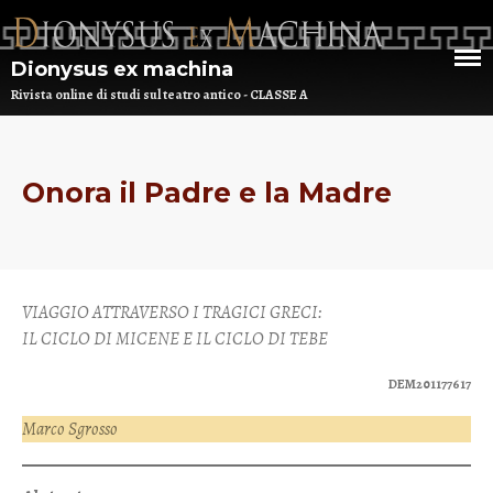
Dionysus ex machina
Rivista online di studi sul teatro antico - CLASSE A
HOME
Onora il Padre e la Madre
CHI SIAMO
DEM NUMERO 16 – ANNO 2025
BIBLIOTECA DI DEM
VIAGGIO ATTRAVERSO I TRAGICI GRECI:
IL CICLO DI MICENE E IL CICLO DI TEBE
ARCHIVIO
DEM201177617
Marco Sgrosso