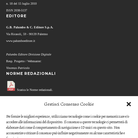
n. 18 del 15 luglio 2010
ISSN 2038-5137
EDITORE
G.B. Palumbo & C. Editore S.p.A.
Via Ricasoli, 59 - 90139 Palermo
www.palumboeditore.it
Palumbo Editore Divisione Digitale
Resp. Progetto / Webmaster:
Vincenzo Patricolo
NORME REDAZIONALI
Scarica le Norme redazionali.
MODELLO REFEREE
Gestisci Consenso Cookie
Per fornire le migliori esperienze, utilizziamo tecnologie come i cookie per memorizzare e/o
Scarica il questionario di valutazione
accedere alle informazioni del dispositivo. Il consenso a queste tecnologie ci permetterà di
(modello per i referee)
elaborare dati come il comportamento di navigazione o ID unici su questo sito. Non
acconsentire o ritirare il consenso può influire negativamente su alcune caratteristiche e
CODICE ETICO