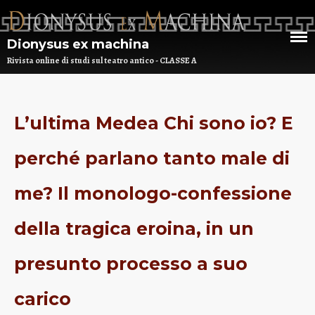
Dionysus ex machina
Rivista online di studi sul teatro antico - CLASSE A
HOME
L’ultima Medea Chi sono io? E
CHI SIAMO
perché parlano tanto male di
DEM NUMERO 16 – ANNO 2025
me? Il monologo-confessione
BIBLIOTECA DI DEM
della tragica eroina, in un
ARCHIVIO
presunto processo a suo
carico