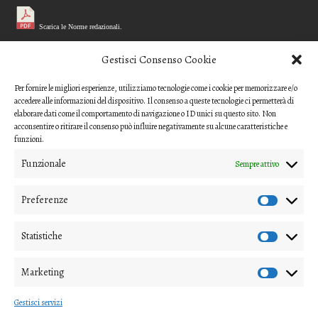
Scarica le Norme redazionali.
MODELLO REFEREE
Gestisci Consenso Cookie
Per fornire le migliori esperienze, utilizziamo tecnologie come i cookie per memorizzare e/o
Scarica il questionario di valutazione
accedere alle informazioni del dispositivo. Il consenso a queste tecnologie ci permetterà di
(modello per i referee)
elaborare dati come il comportamento di navigazione o ID unici su questo sito. Non
acconsentire o ritirare il consenso può influire negativamente su alcune caratteristiche e
CODICE ETICO
funzioni.
Funzionale
Sempre attivo
Scarica il Codice Etico
Preferenze
COME INVIARE UN CONTRIBUTO
Gli articoli o i contributi da proporre devono essere inviati ai
Statistiche
direttori della rivista
Marketing
(nipico47@gmail.com; angela.andrisano@unife.it)
Gestisci servizi
e alla
segreteria di redazione
(virginia.mastellari@unipv.it)