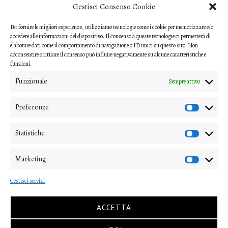
MODELLO REFEREE
Gestisci Consenso Cookie
Per fornire le migliori esperienze, utilizziamo tecnologie come i cookie per memorizzare e/o
Scarica il questionario di valutazione
accedere alle informazioni del dispositivo. Il consenso a queste tecnologie ci permetterà di
(modello per i referee)
elaborare dati come il comportamento di navigazione o ID unici su questo sito. Non
acconsentire o ritirare il consenso può influire negativamente su alcune caratteristiche e
CODICE ETICO
funzioni.
Funzionale
Sempre attivo
Scarica il Codice Etico
Preferenze
COME INVIARE UN CONTRIBUTO
Gli articoli o i contributi da proporre devono essere inviati ai
Statistiche
direttori della rivista
Marketing
(nipico47@gmail.com; angela.andrisano@unife.it)
Gestisci servizi
e alla
segreteria di redazione
(virginia.mastellari@unipv.it)
ACCETTA