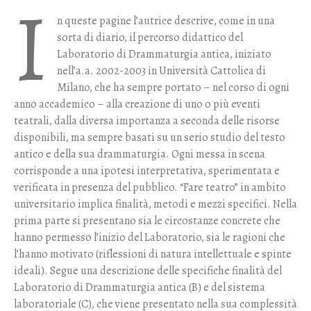
I
n queste pagine l’autrice descrive, come in una
BIBLIOTECA DI DEM
sorta di diario, il percorso didattico del
Laboratorio di Drammaturgia antica, iniziato
ARCHIVIO
nell’a.a. 2002-2003 in Università Cattolica di
Milano, che ha sempre portato – nel corso di ogni
anno accademico – alla creazione di uno o più eventi
teatrali, dalla diversa importanza a seconda delle risorse
disponibili, ma sempre basati su un serio studio del testo
antico e della sua drammaturgia. Ogni messa in scena
corrisponde a una ipotesi interpretativa, sperimentata e
verificata in presenza del pubblico. “Fare teatro” in ambito
universitario implica finalità, metodi e mezzi specifici. Nella
prima parte si presentano sia le circostanze concrete che
hanno permesso l’inizio del Laboratorio, sia le ragioni che
l’hanno motivato (riflessioni di natura intellettuale e spinte
ideali). Segue una descrizione delle specifiche finalità del
Laboratorio di Drammaturgia antica (B) e del sistema
laboratoriale (C), che viene presentato nella sua complessità