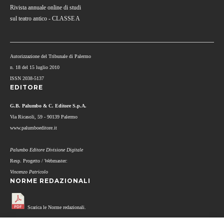
Rivista annuale online di studi
sul teatro antico - CLASSE A
Autorizzazione del Tribunale di Palermo
n. 18 del 15 luglio 2010
ISSN 2038-5137
EDITORE
G.B. Palumbo & C. Editore S.p.A.
Via Ricasoli, 59 - 90139 Palermo
www.palumboeditore.it
Palumbo Editore Divisione Digitale
Resp. Progetto / Webmaster:
Vincenzo Patricolo
NORME REDAZIONALI
Scarica le Norme redazionali.