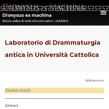
Dionysus ex machina
Rivista online di studi sul teatro antico - CLASSE A
Laboratorio di Drammaturgia
antica in Università Cattolica
DEM201176617
HOME
Elisabetta Matelli
CHI SIAMO
Abstract
DEM NUMERO 16 – ANNO 2025