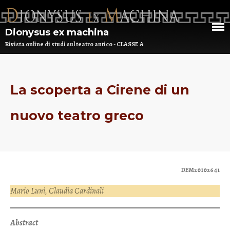
Dionysus ex machina
Rivista online di studi sul teatro antico - CLASSE A
La scoperta a Cirene di un
HOME
CHI SIAMO
nuovo teatro greco
DEM NUMERO 16 – ANNO 2025
BIBLIOTECA DI DEM
DEM20102641
ARCHIVIO
Mario Luni, Claudia Cardinali
Abstract