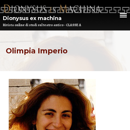
Dionysus ex machina
Rivista online di studi sul teatro antico - CLASSE A
HOME
CHI SIAMO
Olimpia Imperio
DEM NUMERO 16 – ANNO 2025
BIBLIOTECA DI DEM
ARCHIVIO