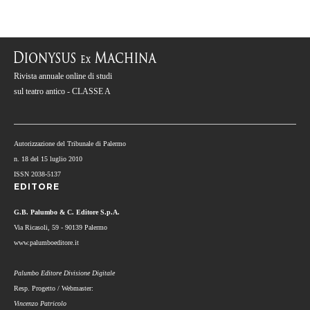
Rivista annuale online di studi
sul teatro antico - CLASSE A
Autorizzazione del Tribunale di Palermo
n. 18 del 15 luglio 2010
ISSN 2038-5137
EDITORE
G.B. Palumbo & C. Editore S.p.A.
Via Ricasoli, 59 - 90139 Palermo
www.palumboeditore.it
Palumbo Editore Divisione Digitale
Resp. Progetto / Webmaster:
Vincenzo Patricolo