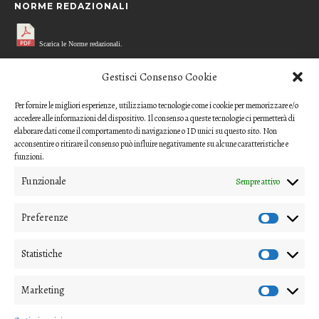
NORME REDAZIONALI
Scarica le Norme redazionali.
MODELLO REFEREE
Gestisci Consenso Cookie
Per fornire le migliori esperienze, utilizziamo tecnologie come i cookie per memorizzare e/o
Scarica il questionario di valutazione
accedere alle informazioni del dispositivo. Il consenso a queste tecnologie ci permetterà di
(modello per i referee)
elaborare dati come il comportamento di navigazione o ID unici su questo sito. Non
acconsentire o ritirare il consenso può influire negativamente su alcune caratteristiche e
CODICE ETICO
funzioni.
Funzionale
Sempre attivo
Scarica il Codice Etico
Preferenze
COME INVIARE UN CONTRIBUTO
Gli articoli o i contributi da proporre devono essere inviati ai
Statistiche
direttori della rivista
Marketing
(nipico47@gmail.com; angela.andrisano@unife.it)