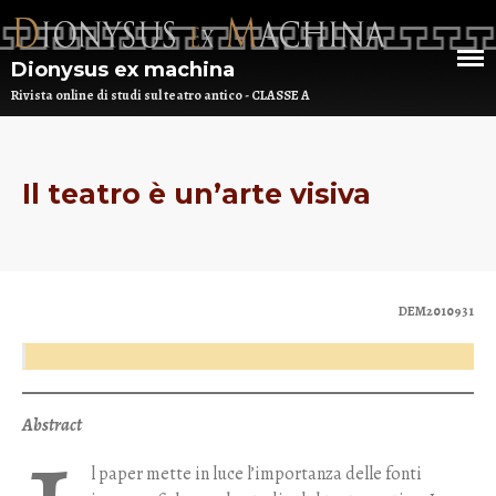
Dionysus ex machina
Rivista online di studi sul teatro antico - CLASSE A
Il teatro è un’arte visiva
HOME
CHI SIAMO
DEM NUMERO 16 – ANNO 2025
DEM2010931
BIBLIOTECA DI DEM
ARCHIVIO
Abstract
l paper mette in luce l’importanza delle fonti