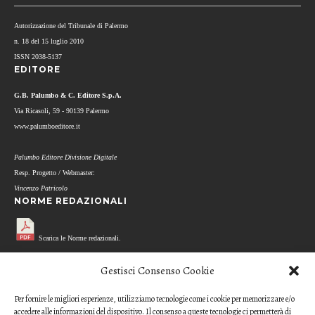
Autorizzazione del Tribunale di Palermo
n. 18 del 15 luglio 2010
ISSN 2038-5137
EDITORE
G.B. Palumbo & C. Editore S.p.A.
Via Ricasoli, 59 - 90139 Palermo
www.palumboeditore.it
Palumbo Editore Divisione Digitale
Resp. Progetto / Webmaster:
Vincenzo Patricolo
NORME REDAZIONALI
Scarica le Norme redazionali.
MODELLO REFEREE
Gestisci Consenso Cookie
Per fornire le migliori esperienze, utilizziamo tecnologie come i cookie per memorizzare e/o
Scarica il questionario di valutazione
accedere alle informazioni del dispositivo. Il consenso a queste tecnologie ci permetterà di