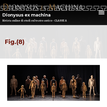
Dionysus ex machina
Rivista online di studi sul teatro antico - CLASSE A
HOME
CHI SIAMO
Fig.(8)
DEM NUMERO 16 – ANNO 2025
BIBLIOTECA DI DEM
ARCHIVIO