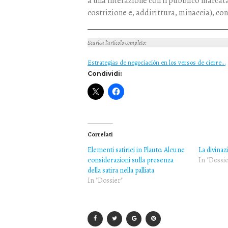
a una interazione con il pubblico marcat
costrizione e, addirittura, minaccia), con
Scarica l’articolo completo
:
Estrategias de negociación en los versos de cierre…
Condividi:
Correlati
Elementi satirici in Plauto. Alcune
La divinaz
considerazioni sulla presenza
In "Dossie
della satira nella palliata
In "Dossier"