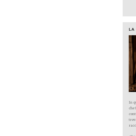
LA
In q
che 
cont
trov
racc