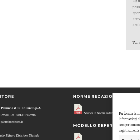
Gli 
poss
oper
conv
artic
Vai a
ITORE
NORME REDAZIONALI
 Palumbo & C. Editore S.p.A.
Per fornire le 
Scarica le Norme redazionali.
Ricasoli, 59 - 90139 Palermo
informazioni de
palumboeditore.it
comportamento d
MODELLO REFEREE
negativamente s
mbo Editore Divisione Digitale