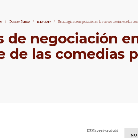
er
/
Dossier Plauto
/
n.10-2019
/
Estrategias de negociación en los versos de cierre de las c
s de negociación en
re de las comedias p
DEM201967456566
NU