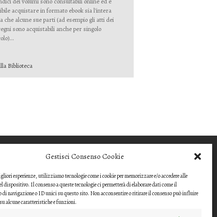
indici dei volumi sono consultabili online ed è
ibile acquistare in formato ebook sia l'intera
a che alcune sue parti (ad esempio gli atti dei
egni sono acquistabili anche per singolo
olo)...
lla Biblioteca
COME INVIARE UN
Gestisci Consenso Cookie
CONTRIBUTO
migliori esperienze, utilizziamo tecnologie come i cookie per memorizzare e/o accedere alle
Gli articoli o i contributi da proporre devono
l dispositivo. Il consenso a queste tecnologie ci permetterà di elaborare dati come il
essere inviati ai
i navigazione o ID unici su questo sito. Non acconsentire o ritirare il consenso può influire
u alcune caratteristiche e funzioni.
direttori della rivista