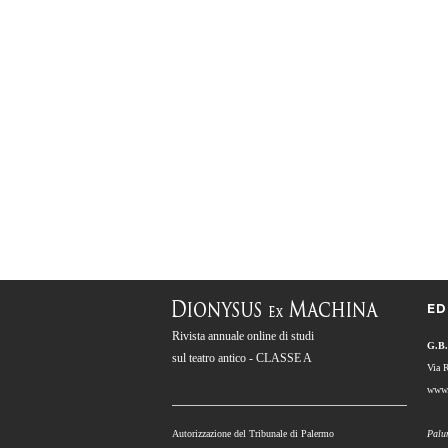
ED
Rivista annuale online di studi
G.B.
sul teatro antico - CLASSE A
Via 
www.
Autorizzazione del Tribunale di Palermo
Palu