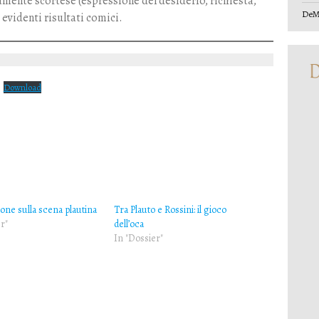
amente scortese (espressione del desiderio, richiesta,
DeM
 evidenti risultati comici.
Download
ione sulla scena plautina
Tra Plauto e Rossini: il gioco
r"
dell’oca
In "Dossier"