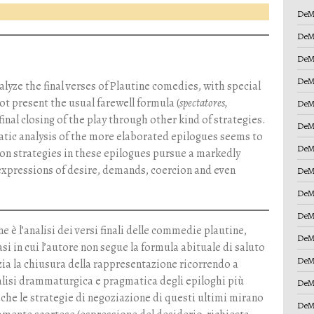
DeM
DeM
DeM
DeM
nalyze the final verses of Plautine comedies, with special
ot present the usual farewell formula (
spectatores,
DeM
final closing of the play through other kind of strategies.
DeM
tic analysis of the more elaborated epilogues seems to
DeM
ion strategies in these epilogues pursue a markedly
expressions of desire, demands, coercion and even
DeM
DeM
DeM
e è l’analisi dei versi finali delle commedie plautine,
DeM
si in cui l’autore non segue la formula abituale di saluto
DeM
zia la chiusura della rappresentazione ricorrendo a
analisi drammaturgica e pragmatica degli epiloghi più
DeM
che le strategie di negoziazione di questi ultimi mirano
DeM