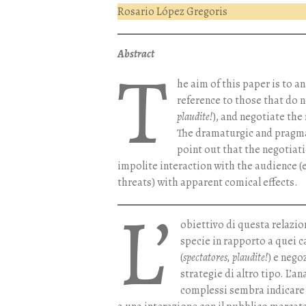
Rosario López Gregoris
Abstract
T
he aim of this paper is to a
reference to those that do n
plaudite!
), and negotiate the 
The dramaturgic and pragma
point out that the negotiat
impolite interaction with the audience (
threats) with apparent comical effects.
L’
obiettivo di questa relazion
specie in rapporto a quei ca
(
spectatores, plaudite!
) e nego
strategie di altro tipo. L’
complessi sembra indicare 