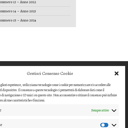
numero 13 – Anno 2022
numero 14 – Anno 2023
numero 15 – Anno 2024
COME INVIARE UN
Gestisci Consenso Cookie
CONTRIBUTO
migliori esperienze, utilizziamo tecnologie come i cookie per memorizzare e/o accedere alle
Gli articoli o i contributi da proporre devono
l dispositivo. Il consenso a queste tecnologie ci permetterà di elaborare dati come il
essere inviati ai
i navigazione o ID unici su questo sito. Non acconsentire o ritirare il consenso può influire
u alcune caratteristiche e funzioni.
direttori della rivista
e
Sempre attivo
(nipico47@gmail.com;
angela.andrisano@unife.it)
ze