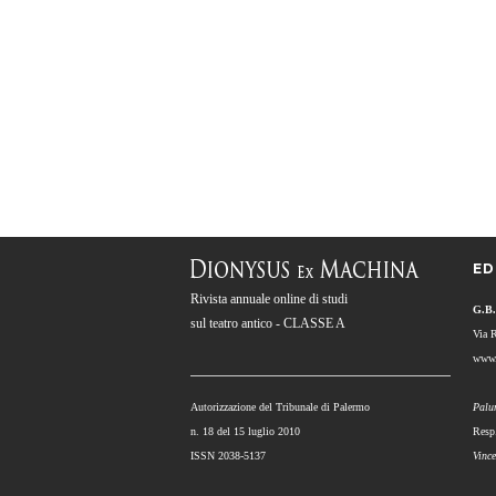
ED
Rivista annuale online di studi
G.B.
sul teatro antico - CLASSE A
Via 
www.
Autorizzazione del Tribunale di Palermo
Palu
n. 18 del 15 luglio 2010
Resp
ISSN 2038-5137
Vinc