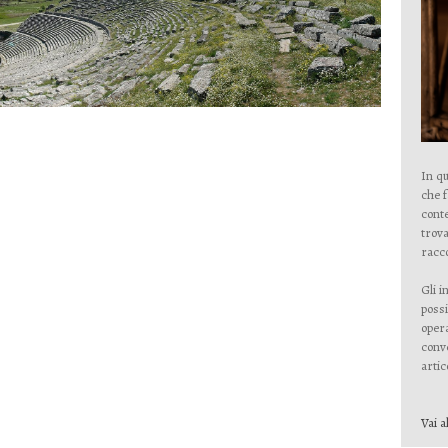
In qu
che 
conte
trova
racco
Gli i
possi
opera
conve
artico
Vai a