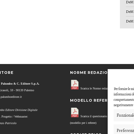
DeM 
DeM 
DeM 
ITORE
NORME REDAZIONALI
 Palumbo & C. Editore S.p.A.
Per fornire le 
Scarica le Norme redazionali.
Ricasoli, 59 - 90139 Palermo
informazioni de
palumboeditore.it
comportamento d
MODELLO REFEREE
negativamente s
mbo Editore Divisione Digitale
Funzional
Scarica il questionario di valutazione
. Progetto / Webmaster:
(modello per i referee)
enzo Patricolo
Preferen