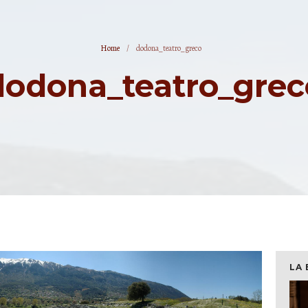
Home
/
dodona_teatro_greco
dodona_teatro_grec
LA 