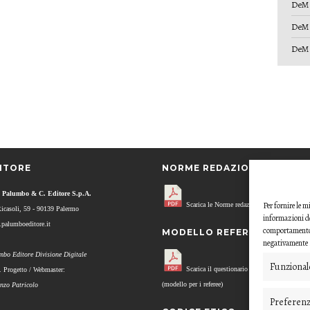
DeM 
DeM 
DeM 
ITORE
NORME REDAZIONALI
 Palumbo & C. Editore S.p.A.
Per fornire le 
Scarica le Norme redazionali.
Ricasoli, 59 - 90139 Palermo
informazioni de
palumboeditore.it
comportamento d
MODELLO REFEREE
negativamente s
mbo Editore Divisione Digitale
Funzional
Scarica il questionario di valutazione
. Progetto / Webmaster:
(modello per i referee)
enzo Patricolo
Preferen