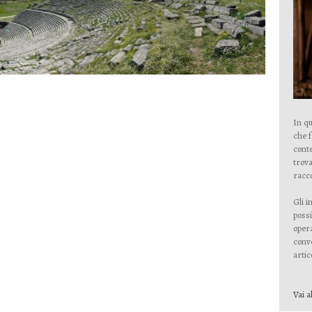
In qu
che 
conte
trova
racco
Gli i
possi
opera
conve
artico
Vai a