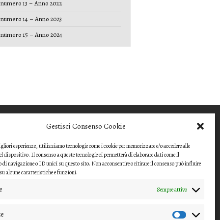
numero 13 – Anno 2022
numero 14 – Anno 2023
numero 15 – Anno 2024
COME INVIARE UN
Gestisci Consenso Cookie
CONTRIBUTO
migliori esperienze, utilizziamo tecnologie come i cookie per memorizzare e/o accedere alle
Gli articoli o i contributi da proporre devono
l dispositivo. Il consenso a queste tecnologie ci permetterà di elaborare dati come il
essere inviati ai
i navigazione o ID unici su questo sito. Non acconsentire o ritirare il consenso può influire
u alcune caratteristiche e funzioni.
direttori della rivista
e
Sempre attivo
(nipico47@gmail.com;
angela.andrisano@unife.it)
ze