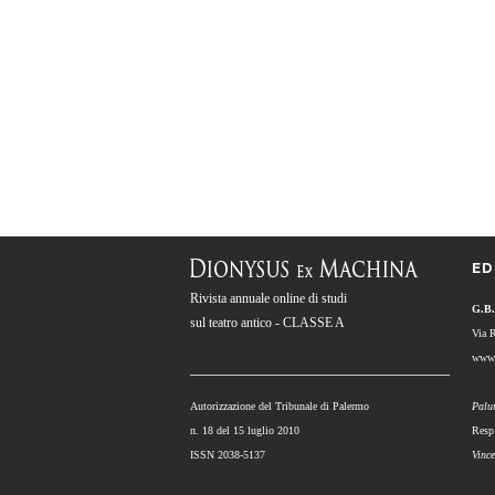
ED
Rivista annuale online di studi
G.B.
sul teatro antico - CLASSE A
Via 
www.
Autorizzazione del Tribunale di Palermo
Palu
n. 18 del 15 luglio 2010
Resp
ISSN 2038-5137
Vinc