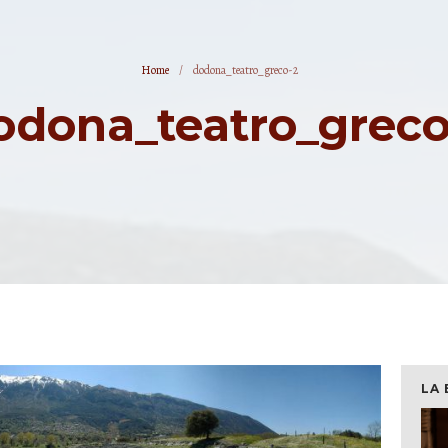
Home
/
dodona_teatro_greco-2
odona_teatro_greco
LA 