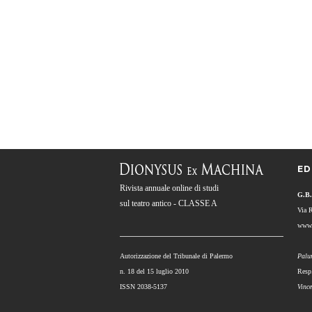
ED
Rivista annuale online di studi
G.B.
sul teatro antico - CLASSE A
Via 
www.
Autorizzazione del Tribunale di Palermo
Palu
n. 18 del 15 luglio 2010
Resp
ISSN 2038-5137
Vinc