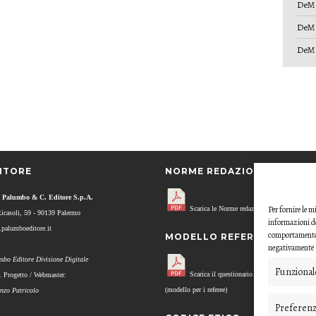
DeM 
DeM 
DeM 
ITORE
NORME REDAZIONALI
 Palumbo & C. Editore S.p.A.
Per fornire le 
Scarica le Norme redazionali.
Ricasoli, 59 - 90139 Palermo
informazioni de
palumboeditore.it
comportamento d
MODELLO REFEREE
negativamente s
mbo Editore Divisione Digitale
Funzional
Scarica il questionario di valutazione
. Progetto / Webmaster:
(modello per i referee)
enzo Patricolo
Preferen