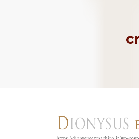
c
https://dionysusexmachina.it/wp-con