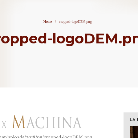
Home
/
cropped-logoDEM.png
ropped-logoDEM.p
LA 
tent/uploads/2018/09/cropped-logoDEM.png