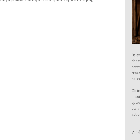
In qu
che 
conte
trova
racco
Gli i
possi
opera
conve
artico
Vai a