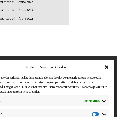
numero 13 – Anno 2022
numero 14 – Anno 2023
numero 15 – Anno 2024
COME INVIARE UN
Gestisci Consenso Cookie
CONTRIBUTO
migliori esperienze, utilizziamo tecnologie come i cookie per memorizzare e/o accedere alle
Gli articoli o i contributi da proporre devono
l dispositivo. Il consenso a queste tecnologie ci permetterà di elaborare dati come il
essere inviati ai
i navigazione o ID unici su questo sito. Non acconsentire o ritirare il consenso può influire
u alcune caratteristiche e funzioni.
direttori della rivista
e
Sempre attivo
(nipico47@gmail.com;
angela.andrisano@unife.it)
ze