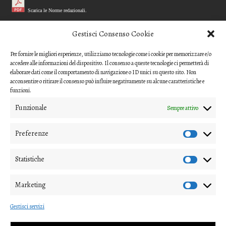
Scarica le Norme redazionali.
MODELLO REFEREE
Gestisci Consenso Cookie
Per fornire le migliori esperienze, utilizziamo tecnologie come i cookie per memorizzare e/o
Scarica il questionario di valutazione
accedere alle informazioni del dispositivo. Il consenso a queste tecnologie ci permetterà di
(modello per i referee)
elaborare dati come il comportamento di navigazione o ID unici su questo sito. Non
acconsentire o ritirare il consenso può influire negativamente su alcune caratteristiche e
CODICE ETICO
funzioni.
Funzionale
Sempre attivo
Scarica il Codice Etico
Preferenze
COME INVIARE UN CONTRIBUTO
Gli articoli o i contributi da proporre devono essere inviati ai
Statistiche
direttori della rivista
Marketing
(nipico47@gmail.com; angela.andrisano@unife.it)
Gestisci servizi
e alla
segreteria di redazione
(virginia.mastellari@unipv.it)