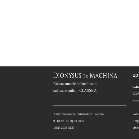
ED
Rivista annuale online di studi
G.B.
sul teatro antico - CLASSE A
Via 
www.
Autorizzazione del Tribunale di Palermo
Palu
n. 18 del 15 luglio 2010
Resp
ISSN 2038-5137
Vinc