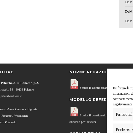
DeM 
DeM 
DeM 
ITORE
NORME REDAZIONALI
 Palumbo & C. Editore S.p.A.
Per fornire le 
Scarica le Norme redazionali.
Ricasoli, 59 - 90139 Palermo
informazioni de
palumboeditore.it
comportamento d
MODELLO REFEREE
negativamente s
mbo Editore Divisione Digitale
Funzional
Scarica il questionario di valutazione
. Progetto / Webmaster:
(modello per i referee)
enzo Patricolo
Preferen