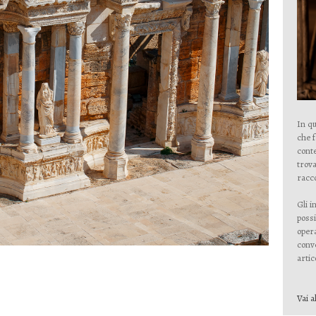
In qu
che 
conte
trova
racco
Gli i
possi
opera
conve
artico
Vai a