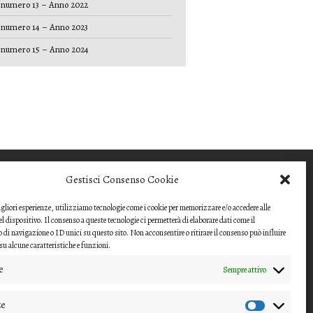
numero 13 – Anno 2022
numero 14 – Anno 2023
numero 15 – Anno 2024
COME INVIARE UN
Gestisci Consenso Cookie
CONTRIBUTO
migliori esperienze, utilizziamo tecnologie come i cookie per memorizzare e/o accedere alle
Gli articoli o i contributi da proporre devono
l dispositivo. Il consenso a queste tecnologie ci permetterà di elaborare dati come il
essere inviati ai
i navigazione o ID unici su questo sito. Non acconsentire o ritirare il consenso può influire
u alcune caratteristiche e funzioni.
direttori della rivista
e
Sempre attivo
(nipico47@gmail.com;
angela.andrisano@unife.it)
ze