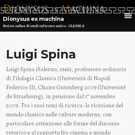
Dionysus ex machina
Rivista online di studi sul teatro antico - CLASSE A
HOME
CHI SIAMO
Luigi Spina
DEM NUMERO 16 – ANNO 2025
BIBLIOTECA DI DEM
Luigi Spina (Salerno, 1946), professore ordinario
di Filologia Classica (Università di Napoli
ARCHIVIO
Federico II), Chaire Gutenberg 2009 (Université
de Strasbourg), in pensione dal 1º novembre
2009. Fra i suoi temi di ricerca: la ricezione del
mondo classico nelle culture moderne, con
particolare attenzione alle forme del discorso
retorico e al rapporto fra cinema e mondo