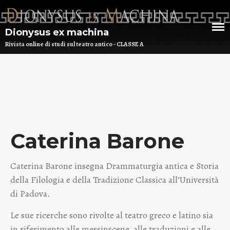
Dionysus ex machina
Rivista online di studi sul teatro antico - CLASSE A
HOME
CHI SIAMO
DEM NUMERO 16 – ANNO 2025
BIBLIOTECA DI DEM
ARCHIVIO
Caterina Barone
Caterina Barone insegna Drammaturgia antica e Storia
della Filologia e della Tradizione Classica all’Università
di Padova.
Le sue ricerche sono rivolte al teatro greco e latino sia
in riferimento alle messinscene, alle traduzioni e alle